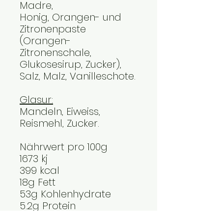
Madre,
Honig, Orangen- und
Zitronenpaste
(Orangen-
Zitronenschale,
Glukosesirup, Zucker),
Salz, Malz, Vanilleschote.
Glasur:
Mandeln, Eiweiss,
Reismehl, Zucker.
Nährwert pro 100g
1673 kj
399 kcal
18g Fett
53g Kohlenhydrate
5.2g Protein
0.2 g Salz