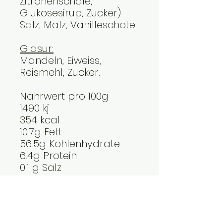
Zitronenschale,
Glukosesirup, Zucker)
Salz, Malz, Vanilleschote.
Glasur:
Mandeln, Eiweiss,
Reismehl, Zucker.
Nährwert pro 100g
1490 kj
354 kcal
10.7g Fett
56.5g Kohlenhydrate
6.4g Protein
0.1 g Salz
Newsletter